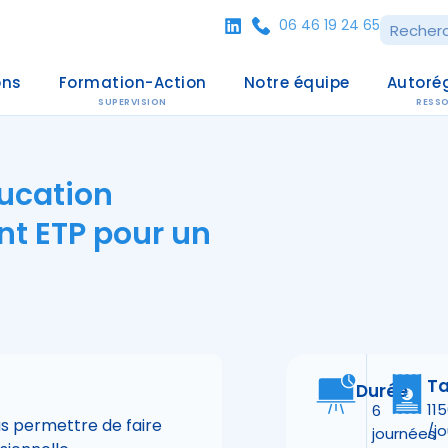
06 46 19 24 65
ons
Formation-Action
Notre équipe
Autoré
SUPERVISION
RESS
ducation
nt ETP pour un
Ta
Durée
11
6
s permettre de faire
/jo
journées