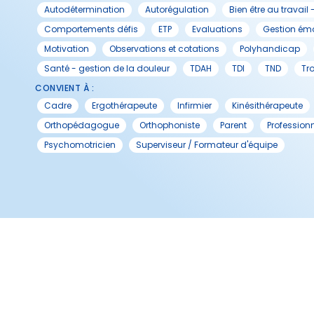
Autodétermination
Autorégulation
Bien être au travail 
Comportements défis
ETP
Evaluations
Gestion émo
Motivation
Observations et cotations
Polyhandicap
Santé - gestion de la douleur
TDAH
TDI
TND
Tr
CONVIENT À :
Cadre
Ergothérapeute
Infirmier
Kinésithérapeute
Orthopédagogue
Orthophoniste
Parent
Profession
Psychomotricien
Superviseur / Formateur d'équipe