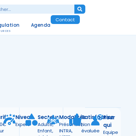
Contact
gulation
Agenda
OURCES
rif
Niveau
Secteur
Modalités
Satisfaction
Pour
50€
Expert
Adulte
,
Présentiel
Non
,
qui
ur
Enfant
,
INTRA
,
évaluée
Equipe