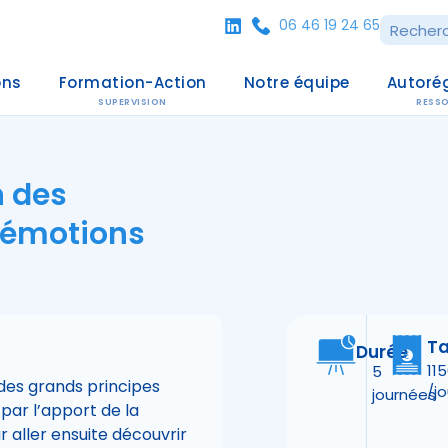
06 46 19 24 65
ons
Formation-Action
Notre équipe
Autoré
SUPERVISION
RESS
n des
 émotions
Ta
Durée
11
5
des grands principes
/jo
journées
ar l’apport de la
r aller ensuite découvrir