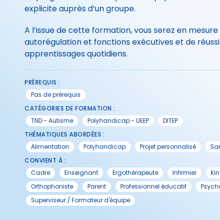
explicite auprès d’un groupe.
A l’issue de cette formation, vous serez en mesure d
autorégulation et fonctions exécutives et de réussi
apprentissages quotidiens.
PRÉREQUIS :
Pas de prérequis
CATÉGORIES DE FORMATION :
TND - Autisme
Polyhandicap - UEEP
DITEP
THÉMATIQUES ABORDÉES :
Alimentation
Polyhandicap
Projet personnalisé
San
CONVIENT À :
Cadre
Enseignant
Ergothérapeute
Infirmier
Kin
Orthophoniste
Parent
Professionnel éducatif
Psych
Superviseur / Formateur d'équipe