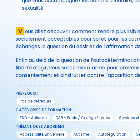
que vous accompagnez les notions d’intimité, de
sexualité.
V
ous allez découvrir comment rendre plus lisi
socialement acceptables pour soi et pour les autr
échanges la question du désir et de l’affirmation de
Enfin au delà de la question de l’autodéterminatio
liberté d’agir, vous serez mieux armé pour préveni
consentement et ainsi lutter contre l’apparition de
PRÉREQUIS :
Pas de prérequis
CATÉGORIES DE FORMATION :
TND - Autisme
DAR - Ecole / Collège / Lycée
Services e
THÉMATIQUES ABORDÉES :
Accessibilité universelle
Autisme
Autorégulation
Ge