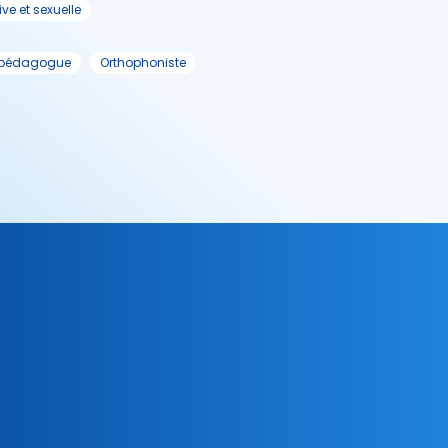
ive et sexuelle
opédagogue
Orthophoniste