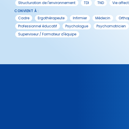
Structuration de l'environnement
TDI
TND
Vie affect
CONVIENT À :
Cadre
Ergothérapeute
Infirmier
Médecin
Orth
Professionnel éducatif
Psychologue
Psychomotricien
Superviseur / Formateur d'équipe