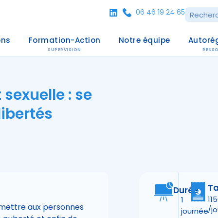
06 46 19 24 65
ons
Formation-Action
Notre équipe
Autoré
SUPERVISION
RESS
 sexuelle : se
libertés
Ta
Durée
11
1
smettre aux personnes
/jo
journée