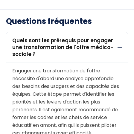
d’accompagner au sein de la cité plutôt
qu’uniquement en établissement. Concrètement, elle
implique une refonte des méthodes d'intervention,
Questions fréquentes
des organisations internes et des formations des
équipes pour favoriser l'inclusion et
l'autodétermination.
Quels sont les prérequis pour engager
une transformation de l'offre médico-
Dans la pratique, cette transition s'appuie sur des
sociale ?
dispositifs comme les Dispositifs d'Autorégulation
(DAR), qui permettent aux professionnels de mieux
Engager une transformation de l'offre
répondre aux attentes des usagers. Un
expert en
nécessite d'abord une analyse approfondie
autorégulation
peut accompagner les équipes dans
des besoins des usagers et des capacités des
cette démarche, en proposant des outils concrets et
équipes. Cette étape permet d'identifier les
des formations adaptées aux réalités du terrain. Par
priorités et les leviers d'action les plus
exemple, lors d'un accompagnement en IME,
pertinents. Il est également recommandé de
l'intégration de stratégies d'autorégulation a permis
former les cadres et les chefs de service
de réduire significativement les comportements défis
éducatif en amont, afin qu'ils puissent piloter
en seulement 3 mois.
ces changements avec efficacité.