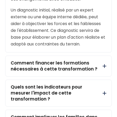
Les enjeux de la transformation pour les
Un diagnostic initial, réalisé par un expert
ESMS
externe ou une équipe interne dédiée, peut
La
formation des professionnels en esms
joue un
aider à objectiver les forces et les faiblesses
rôle central dans la réussite de cette transformation.
de l'établissement. Ce diagnostic servira de
Elle permet aux professionnels de maîtriser les
base pour élaborer un plan d'action réaliste et
nouvelles approches, comme la Communication
adapté aux contraintes du terrain.
Alternative et Améliorée (CAA) ou les méthodes
d'intervention basées sur les preuves. L’approche
cognitivo-comportementale, recommandée par la
Comment financer les formations
Haute Autorité de Santé, doit être enseignée aux
nécessaires à cette transformation ?
professionnels afin qu’ils puissent déployer les outils
nécessaires. Les cadres et chefs de service éducatif
doivent également être formés pour piloter ces
Quels sont les indicateurs pour
mesurer l'impact de cette
changements, en intégrant des outils de gestion de
transformation ?
projet et des indicateurs de suivi.
Sur le terrain, les établissements rencontrent souvent
des résistances au changement, notamment en