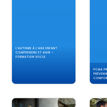
L’AUTISME À L’AGE ENFANT :
COMPRENDRE ET AGIR –
FORMATION SOCLE
PCMA PR
PRÉVENI
COMPOR