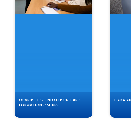
L’ABA A
OUVRIR ET COPILOTER UN DAR :
FORMATION CADRES