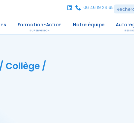
06 46 19 24 65
ons
Formation-Action
Notre équipe
Autoré
SUPERVISION
RESS
/ Collège /