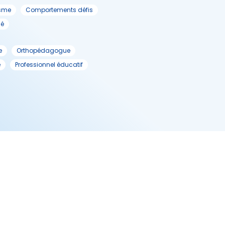
isme
Comportements défis
sé
e
Orthopédagogue
e
Professionnel éducatif