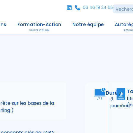
06 46 19 24 65
ons
Formation-Action
Notre équipe
Autoré
SUPERVISION
RESS
Ta
Durée
11
3
rète sur les bases de la
/jo
journées
ning ).
s concepts clés de l’ABA