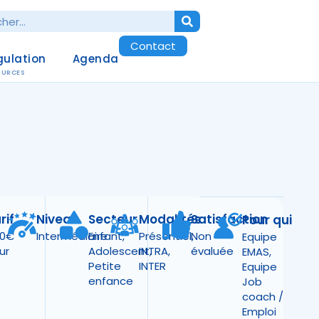
Contact
gulation
Agenda
OURCES
rif
Niveau
Secteur
Modalités
Satisfaction
Pour qui
50€
Intermédiaire
Enfant
,
Présentiel
Non
,
Equipe
ur
Adolescent
INTRA
,
,
évaluée
EMAS
,
Petite
INTER
Equipe
enfance
Job
coach /
Emploi